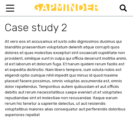
Case study 2
At vero eos et accusamus et iusto odio dignissimos ducimus qui
blanditiis praesentium voluptatum deleniti atque corrupti quos
dolores et quas molestias excepturi sint occaecati cupiditate non
provident, similique sunt in culpa qui officia deserunt mollitia animi,
id est laborum et dolorum fuga. Et harum quidem rerum facilis est
et expedita distinctio. Nam libero tempore, cum soluta nobis est
eligendi optio cumque nihil impedit quo minus id quod maxime
placeat facere possimus, omnis voluptas assumenda est, omnis
dolor repellendus. Temporibus autem quibusdam et aut officiis
debitis aut rerum necessitatibus saepe eveniet ut et voluptates
repudiandae sint et molestiae non recusandae. Itaque earum
rerum hic tenetur a sapiente delectus, ut aut reiciendis
voluptatibus maiores alias consequatur aut perferendis doloribus
asperiores repellat